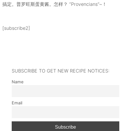
搞定。普罗旺斯蛋黄酱。怎样？ “Provencians”~！
[subscribe2]
SUBSCRIBE TO GET NEW RECIPE NOTICES:
Name
Email