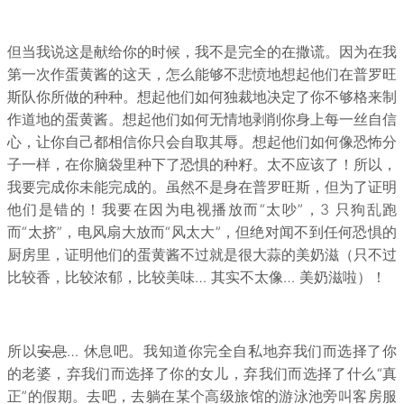
但当我说这是献给你的时候，我不是完全的在撒谎。因为在我
第一次作蛋黄酱的这天，怎么能够不悲愤地想起他们在普罗旺
斯队你所做的种种。想起他们如何独裁地决定了你不够格来制
作道地的蛋黄酱。想起他们如何无情地剥削你身上每一丝自信
心，让你自己都相信你只会自取其辱。想起他们如何像恐怖分
子一样，在你脑袋里种下了恐惧的种籽。太不应该了！所以，
我要完成你未能完成的。虽然不是身在普罗旺斯，但为了证明
他们是错的！我要在因为电视播放而“太吵”，3 只狗乱跑
而“太挤”，电风扇大放而“风太大”，但绝对闻不到任何恐惧的
厨房里，证明他们的蛋黄酱不过就是很大蒜的美奶滋（只不过
比较香，比较浓郁，比较美味… 其实不太像… 美奶滋啦）！
所以
安息
… 休息吧。我知道你完全自私地弃我们而选择了你
的老婆，弃我们而选择了你的女儿，弃我们而选择了什么“真
正”的假期。去吧，去躺在某个高级旅馆的游泳池旁叫客房服