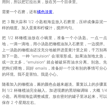
用到，所以把它拉出来，放在另一个目录里。
需要一个石磨，还有
橘色淡黄
。
把 3 颗大蒜和 1/2 小匙粗海盐放入石磨里，压碎成像蒜泥一
样的细度。加入蛋黄和柠檬汁，搅拌均匀。
把 1/2 杯橄榄油放在小碗里，准备一个小汤匙。一点一点
地，一滴一滴地，用小汤匙把橄榄油加入石磨里，一边搅拌。
上一汤匙的橄榄油还没充分地被拌进蛋黄汁里之前，千万别再
加下一匙。一种 “emulsion” 会渐渐形成。如果油加地太急，
或一次太多，“emulsion” 就会被破坏而油水分离。别急。先
把狗们喂饱，回好 emails，准备好一个没有别的事情可分心
的环境。我不是害怕。我是小心。
随着加入的橄榄油，酱的颜色会越来越淡。重复以上的步骤直
到 1/2 杯橄榄油完全融入。加进现磨的黑胡椒调味，大概 1/4
小匙。再用细海盐调整咸度。放在密封的罐子里冰起来，可以
保存 2 个星期左右。