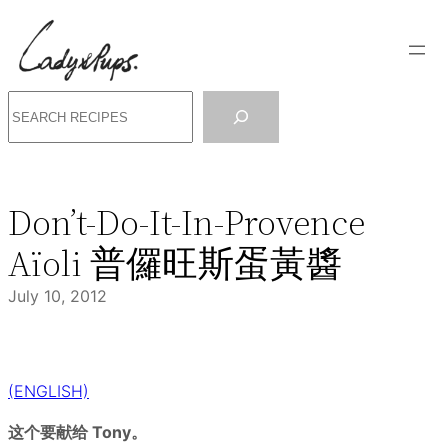
Skip
to
content
Search
Don’t-Do-It-In-Provence
Aïoli 普儸旺斯蛋黃醬
July 10, 2012
(ENGLISH)
这个要献给 Tony。